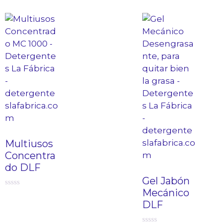
Multiusos
Concentra
do DLF
Gel Jabón
Mecánico
0
d
DLF
e
5