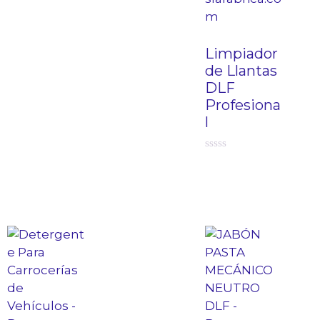
Limpiador
de Llantas
DLF
Profesiona
l
0
d
e
5