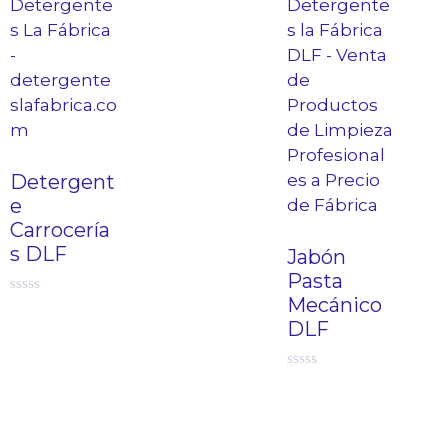
Detergent
e
Carrocería
s DLF
Jabón
Pasta
Mecánico
0
d
DLF
e
5
0
d
e
5